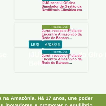
IJUS conclui Oficina
Simulador de Gestão da
Resiliência Climática em
Juruti
Banjus
,
IJUS
Juruti recebe o 5º dia do
Encontro Amazônico da
Rede de Bancos
Comunitários com
IJUS
6/08/26
lançamento oficial da
Moeda Social Juruteka
Banjus
,
IJUS
se
IJUS participa do Giro 
Juruti recebe o 5º dia do
Encontro Amazônico da
Belém
Rede de Bancos
Comunitários com
lançamento oficial da
Moeda Social Juruteka
a na Amazônia. Há 17 anos, une poder
os inovadores e promover o equilíbrio