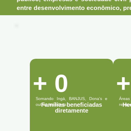
entre desenvolvimento econômico, pre
+
0
Somando Ingá, BANJUS, Dona’s e
Áreas
Famílias beneficiadas
He
outras iniciativas
recup
diretamente