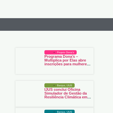
Projeto Dona's
Programa Dona’s –
Multiplica por Elas abre
inscrições para mulheres
empreendedoras em
Juruti
Banjus
,
IJUS
IJUS conclui Oficina
Simulador de Gestão da
Resiliência Climática em
Juruti
Banjus
,
IJUS