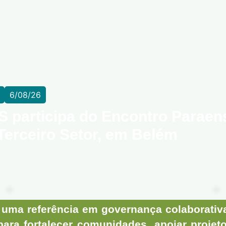
6/08/26
S participa do Encontro Paraen
Terceiro Setor, em Belém
uma referência em governança colaborativ
para fortalecer comunidades, apoiar projet