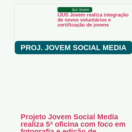
Ijus Jovem
IJUS Jovem realiza integração
de novos voluntários e
certificação de jovens
PROJ. JOVEM SOCIAL MEDIA
Projeto Jovem Social Media
realiza 5ª oficina com foco em
fotografia e edição de