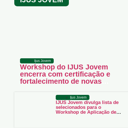
Ijus Jovem
Workshop do IJUS Jovem
encerra com certificação e
fortalecimento de novas
oportunidades para jovens de
Juruti
Ijus Jovem
IJUS Jovem divulga lista de
selecionados para o
Workshop de Aplicação de
Cílios e Design de
Sobrancelhas