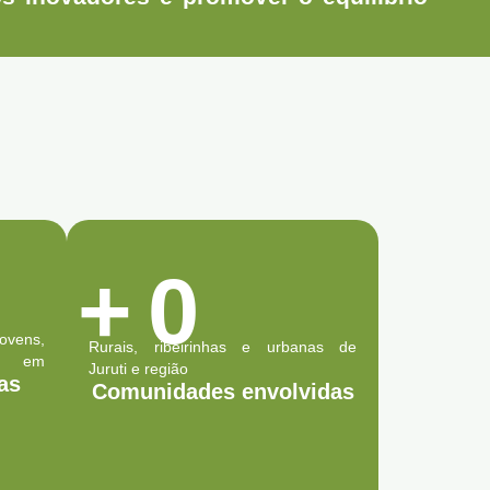
+
0
ovens,
Rurais, ribeirinhas e urbanas de
es em
Juruti e região
as
Comunidades envolvidas