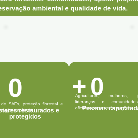
servação ambiental e qualidade de vida.
+
0
+
0
Agricultores, mulheres, j
lideranças e comunidad
 de SAFs, proteção florestal e
Pessoas capacitad
oficinas, cursos e formações
ctares restaurados e
eração ambiental
protegidos