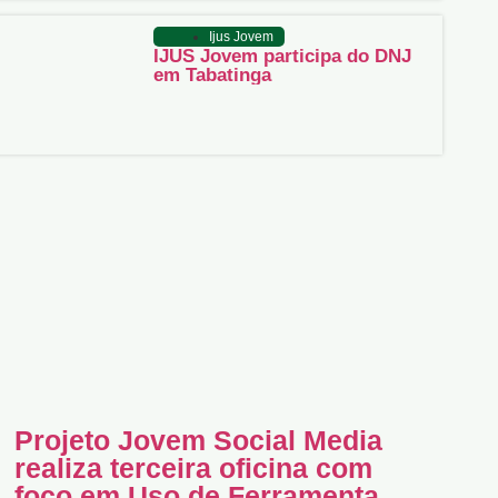
Ijus Jovem
IJUS Jovem participa do DNJ
em Tabatinga
Projeto Jovem Social Media
realiza terceira oficina com
foco em Uso de Ferramentas e