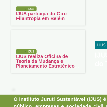
IJUS
IJUS participa do Giro
Filantropia em Belém
IJUS
IJUS
IJU
IJUS realiza Oficina de
Teoria da Mudança e
do 
Planejamento Estratégico
em Juruti
O
Instituto Juruti Sustentável (IJUS)
é 
público, empresas e sociedade civil 