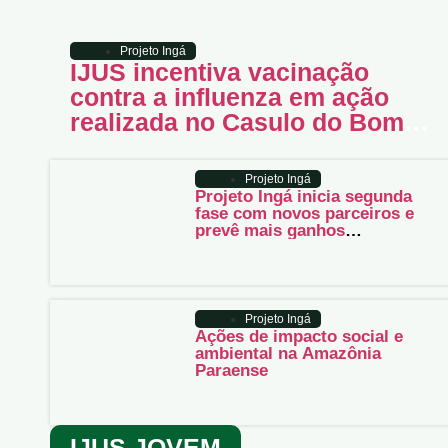
Projeto Ingá
IJUS incentiva vacinação
contra a influenza em ação
realizada no Casulo do Bom
Pastor
Projeto Ingá
Projeto Ingá inicia segunda
fase com novos parceiros e
prevê mais ganhos
socioambientais para Juruti
Projeto Ingá
Ações de impacto social e
ambiental na Amazônia
Paraense
IJUS JOVEM