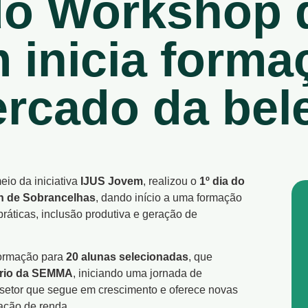
 do Workshop 
 inicia forma
rcado da bel
meio da iniciativa
IJUS Jovem
, realizou o
1º dia do
gn de Sobrancelhas
, dando início a uma formação
ráticas, inclusão produtiva e geração de
formação para
20 alunas selecionadas
, que
ório da SEMMA
, iniciando uma jornada de
setor que segue em crescimento e oferece novas
ração de renda.