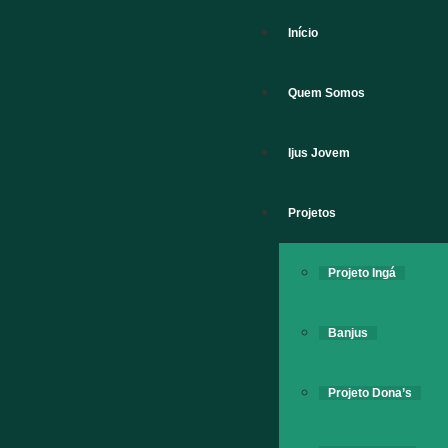
Início
Quem Somos
Ijus Jovem
Projetos
Projeto Ingá
Banjus
Projeto Dona’s