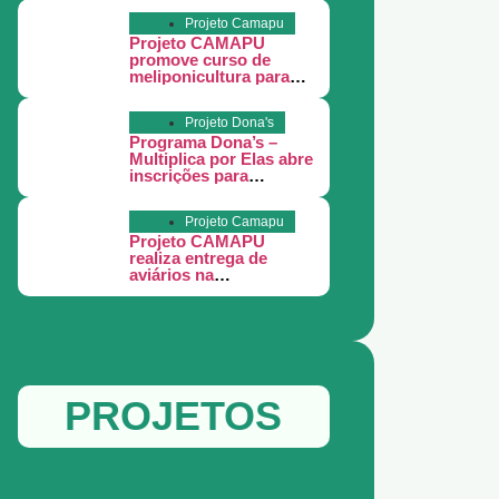
Projeto Camapu
Projeto CAMAPU
promove curso de
meliponicultura para
comunidades rurais de
Juruti.
Projeto Dona's
Programa Dona’s –
Multiplica por Elas abre
inscrições para
mulheres
empreendedoras em
Projeto Camapu
Juruti
Projeto CAMAPU
realiza entrega de
aviários na
Comunidade Jararaca
PROJETOS