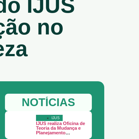
do IJUS
ção no
eza
NOTÍCIAS
IJUS
IJUS realiza Oficina de
Teoria da Mudança e
Planejamento
Estratégico em Juruti