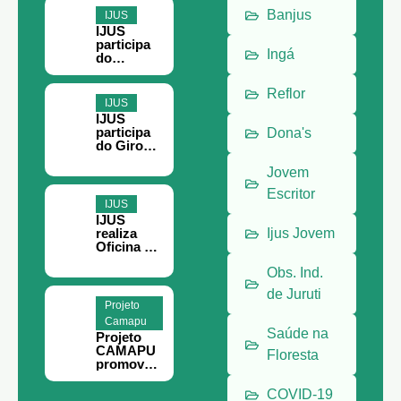
Banjus
IJUS
IJUS
participa
Ingá
do
Encontro
Paraense
Reflor
do
IJUS
Terceiro
IJUS
Setor, em
participa
Dona's
Belém
do Giro
Filantropia
em Belém
Jovem
Escritor
IJUS
IJUS
realiza
Ijus Jovem
Oficina de
Teoria da
Obs. Ind.
Mudança
e
de Juruti
Planejame
Projeto
nto
Camapu
Estratégic
Saúde na
Projeto
o em
CAMAPU
Juruti
Floresta
promove
curso de
meliponic
COVID-19