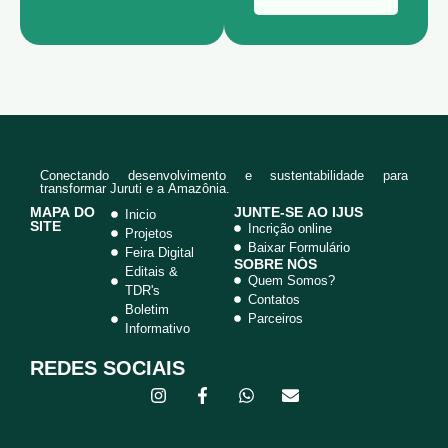
ultura
para
comunida
des rurais
de Juruti.
Conectando desenvolvimento e sustentabilidade para
transformar Juruti e a Amazônia.
MAPA DO
JUNTE-SE AO IJUS
Inicio
SITE
Incrição online
Projetos
Baixar Formulário
Feira Digital
SOBRE NÓS
Editais &
Quem Somos?
TDR's
Contatos
Boletim
Parceiros
Informativo
REDES SOCIAIS