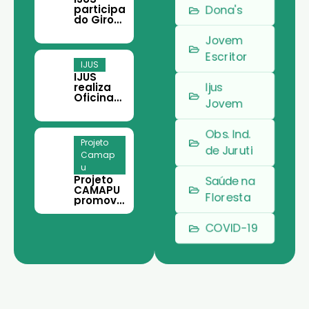
Setor,
participa
Dona's
em
do Giro
Belém
Filantropi
Jovem
a em
Belém
Escritor
IJUS
IJUS
Ijus
realiza
Oficina
Jovem
de
Teoria
da
Obs. Ind.
Mudança
Projeto
e
de Juruti
Camap
Planeja
u
mento
Projeto
Estratégi
Saúde na
CAMAPU
co em
Floresta
promove
Juruti
curso de
meliponi
COVID-19
cultura
para
comunid
ades
rurais de
Juruti.