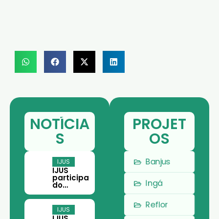
NOTÍCIA
PROJET
S
OS
Banjus
IJUS
IJUS
participa
Ingá
do
Encontro
Paraens
Reflor
e do
IJUS
Terceiro
IJUS