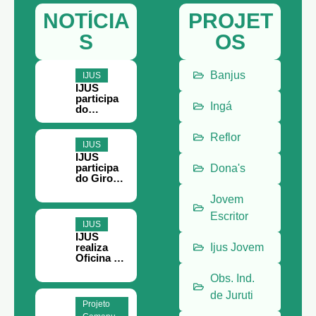
NOTÍCIA
PROJET
S
OS
Banjus
IJUS
IJUS
participa
Ingá
do
Encontro
Paraense
Reflor
do
IJUS
Terceiro
IJUS
Setor, em
participa
Dona's
Belém
do Giro
Filantropia
em Belém
Jovem
Escritor
IJUS
IJUS
realiza
Ijus Jovem
Oficina de
Teoria da
Obs. Ind.
Mudança
e
de Juruti
Planejame
Projeto
nto