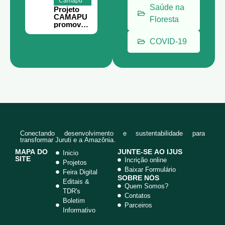
Camapu
Estratégic
Saúde na
Projeto
o em
CAMAPU
Juruti
Floresta
promove
curso de
meliponic
COVID-19
ultura
para
comunida
des rurais
de Juruti.
Conectando desenvolvimento e sustentabilidade para
transformar Juruti e a Amazônia.
MAPA DO
JUNTE-SE AO IJUS
Inicio
SITE
Incrição online
Projetos
Baixar Formulário
Feira Digital
SOBRE NÓS
Editais &
Quem Somos?
TDR's
Contatos
Boletim
Parceiros
Informativo