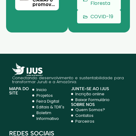
co em
Floresta
promove
Juruti
curso de
meliponi
COVID-19
cultura
para
comunid
ades
rurais de
Juruti.
Conectando desenvolvimento e sustentabilidade para
transformar Juruti e a Amazônia.
MAPA DO
JUNTE-SE AO IJUS
Inicio
SITE
Incrição online
Projetos
Baixar Formulário
Feira Digital
SOBRE NÓS
Editais & TDR's
Quem Somos?
Boletim
Contatos
Informativo
Parceiros
REDES SOCIAIS