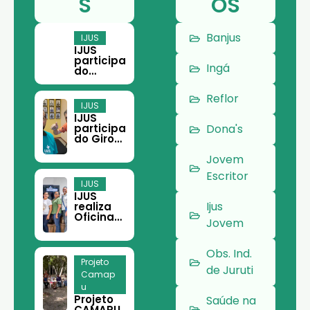
S
OS
Banjus
IJUS
IJUS
participa
Ingá
do
Encontro
Paraens
Reflor
e do
IJUS
Terceiro
IJUS
Setor,
participa
Dona's
em
do Giro
Belém
Filantropi
Jovem
a em
Belém
Escritor
IJUS
IJUS
Ijus
realiza
Oficina
Jovem
de
Teoria
da
Obs. Ind.
Mudança
Projeto
e
de Juruti
Camap
Planeja
u
mento
Projeto
Estratégi
Saúde na
CAMAPU