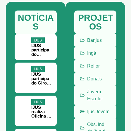
NOTÍCIA
PROJET
S
OS
Banjus
IJUS
IJUS
participa
Ingá
do
Encontro
Paraense
Reflor
do
IJUS
Terceiro
IJUS
Setor, em
participa
Dona's
Belém
do Giro
Filantropia
em Belém
Jovem
Escritor
IJUS
IJUS
realiza
Ijus Jovem
Oficina de
Teoria da
Obs. Ind.
Mudança
e