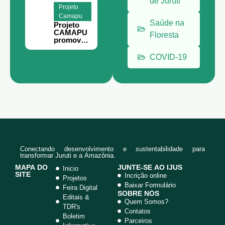
de Juruti
Planejame
Projeto
nto
Camapu
Estratégic
Saúde na
Projeto
o em
CAMAPU
Juruti
Floresta
promove
curso de
meliponic
COVID-19
ultura
para
comunida
des rurais
de Juruti.
Conectando desenvolvimento e sustentabilidade para
transformar Juruti e a Amazônia.
MAPA DO
JUNTE-SE AO IJUS
Inicio
SITE
Incrição online
Projetos
Baixar Formulário
Feira Digital
SOBRE NÓS
Editais &
Quem Somos?
TDR's
Contatos
Boletim
Parceiros