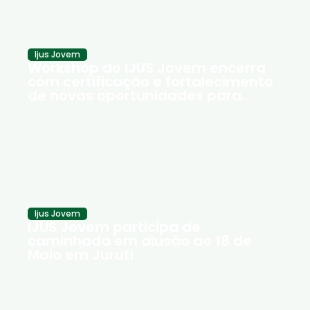
Ijus Jovem
Workshop do IJUS Jovem encerra
com certificação e fortalecimento
de novas oportunidades para
jovens de Juruti
Ijus Jovem
IJUS Jovem participa de
caminhada em alusão ao 18 de
Maio em Juruti