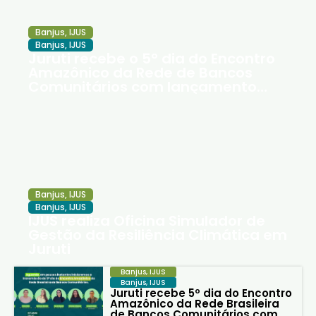
Banjus
,
IJUS
Banjus
,
IJUS
Juruti recebe o 5º dia do Encontro
Amazônico da Rede de Bancos
Comunitários com lançamento
oficial da Moeda Social Juruteka
Banjus
,
IJUS
Banjus
,
IJUS
IJUS realiza Oficina Simulador de
Gestão da Resiliência Climática em
Juruti
Banjus
,
IJUS
Banjus
,
IJUS
Juruti recebe 5º dia do Encontro
Amazônico da Rede Brasileira
de Bancos Comunitários com