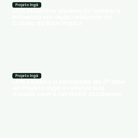
Projeto Ingá
IJUS incentiva vacinação contra a
influenza em ação realizada no
Casulo do Bom Pastor
Projeto Ingá
IJUS celebra a conclusão da 3ª fase
do Projeto Ingá e reforça sua
missão com o território Jurutiense