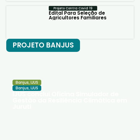
Projeto Contra Covid 19
Edital Para Seleção de
Agricultores Familiares
PROJETO BANJUS
Banjus
,
IJUS
Banjus
,
IJUS
IJUS conclui Oficina Simulador de
Gestão da Resiliência Climática em
Juruti