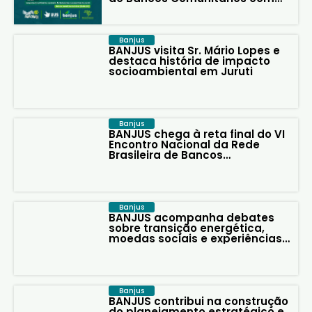
lançamento da moeda social
Juruteka
Banjus
BANJUS visita Sr. Mário Lopes e
destaca história de impacto
socioambiental em Juruti
Banjus
BANJUS chega à reta final do VI
Encontro Nacional da Rede
Brasileira de Bancos
Comunitários
Banjus
BANJUS acompanha debates
sobre transição energética,
moedas sociais e experiências
comunitárias no terceiro dia do
encontro nacional
Banjus
BANJUS contribui na construção
do planejamento estratégico e