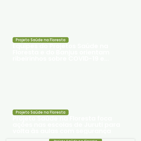
Projeto Saúde na Floresta
Equipes do Projetos Saúde na
Floresta e do Banjus orientam
ribeirinhos sobre COVID-19 e
financiamentos de projetos
Projeto Saúde na Floresta
Projeto Saúde na Floresta foca
ações nas escolas de Juruti para
volta às aulas com segurança