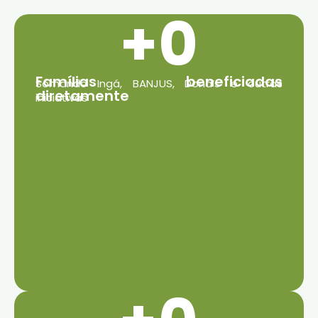
+
0
Famílias beneficiadas
Somando Ingá, BANJUS, Dona’s e outras
diretamente
iniciativas