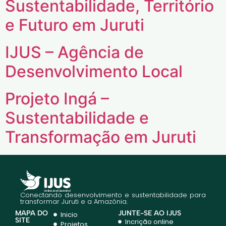
Sustentabilidade, Território
e Futuro em Juruti
IJUS – Agência de
Desenvolvimento Local
Projeto Ingá –
Sustentabilidade e
Transformação em Juruti
Conectando desenvolvimento e sustentabilidade para
transformar Juruti e a Amazônia.
MAPA DO
JUNTE-SE AO IJUS
Inicio
SITE
Incrição online
Projetos