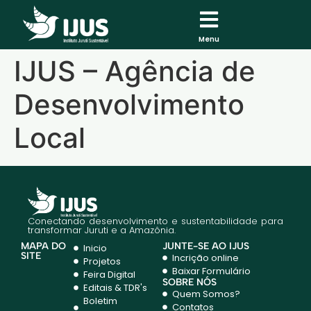
Menu
IJUS – Agência de
Desenvolvimento
Local
Conectando desenvolvimento e sustentabilidade para
transformar Juruti e a Amazônia.
MAPA DO
JUNTE-SE AO IJUS
Inicio
SITE
Incrição online
Projetos
Baixar Formulário
Feira Digital
SOBRE NÓS
Editais & TDR's
Quem Somos?
Boletim
Contatos