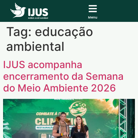
Menu
Tag:
educação
ambiental
IJUS acompanha
encerramento da Semana
do Meio Ambiente 2026