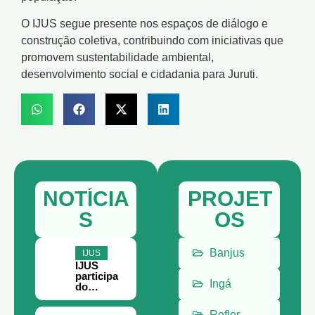
O IJUS segue presente nos espaços de diálogo e
construção coletiva, contribuindo com iniciativas que
promovem sustentabilidade ambiental,
desenvolvimento social e cidadania para Juruti.
NOTÍCIA
PROJET
S
OS
Banjus
IJUS
IJUS
participa
Ingá
do
Encontro
Paraense
Reflor