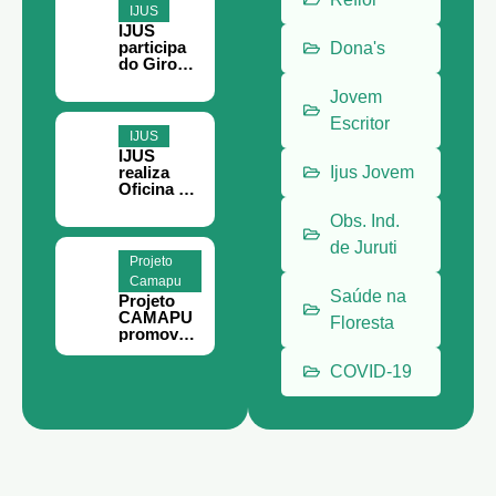
do
IJUS
Terceiro
IJUS
Setor, em
participa
Dona's
Belém
do Giro
Filantropia
em Belém
Jovem
Escritor
IJUS
IJUS
realiza
Ijus Jovem
Oficina de
Teoria da
Obs. Ind.
Mudança
e
de Juruti
Planejame
Projeto
nto
Camapu
Estratégic
Saúde na
Projeto
o em
CAMAPU
Juruti
Floresta
promove
curso de
meliponic
COVID-19
ultura
para
comunida
des rurais
de Juruti.