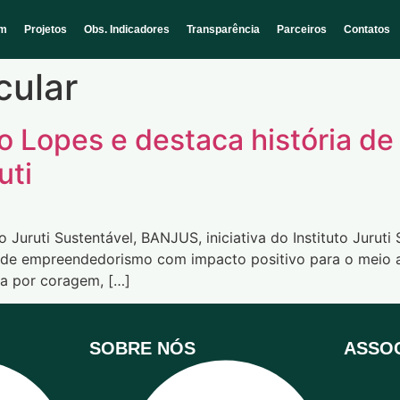
em
Projetos
Obs. Indicadores
Transparência
Parceiros
Contatos
cular
o Lopes e destaca história de
uti
ruti Sustentável, BANJUS, iniciativa do Instituto Juruti Su
 de empreendedorismo com impacto positivo para o meio a
ada por coragem, […]
SOBRE NÓS
ASSOC