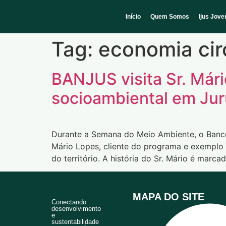
Início
Quem Somos
Ijus Jov
Tag:
economia cir
BANJUS visita Sr. Mári
socioambiental em Jur
Durante a Semana do Meio Ambiente, o Banco Ju
Mário Lopes, cliente do programa e exemplo
do território. A história do Sr. Mário é marc
MAPA DO SITE
Conectando
desenvolvimento
e
sustentabilidade