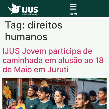
Menu
Tag:
direitos
humanos
IJUS Jovem participa de
caminhada em alusão ao 18
de Maio em Juruti