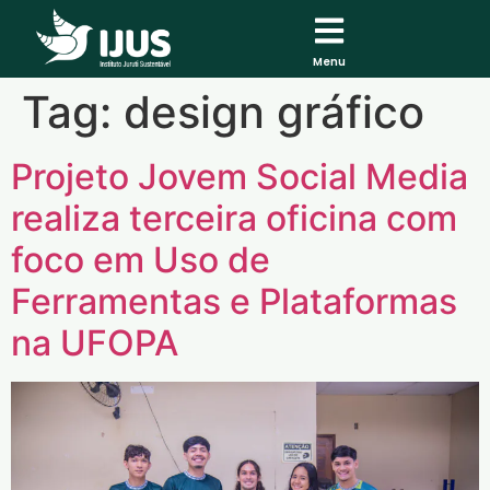
Menu
Tag:
design gráfico
Projeto Jovem Social Media
realiza terceira oficina com
foco em Uso de
Ferramentas e Plataformas
na UFOPA