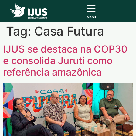
Menu
Tag:
Casa Futura
IJUS se destaca na COP30
e consolida Juruti como
referência amazônica