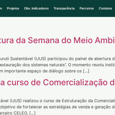
em
Projetos
Obs. Indicadores
Transparência
Parceiros
Contatos
rtura da Semana do Meio Amb
o Juruti Sustentável (IJUS) participou do painel de abertu
stauração dos sistemas naturais”. O momento reuniu institu
um importante espaço de diálogo sobre os […]
a curso de Comercialização d
ntável (IJUS) realizou o curso de Estruturação da Comerci
jetivo de fortalecer as estratégias de venda e geração d
arceiro CELEO, […]