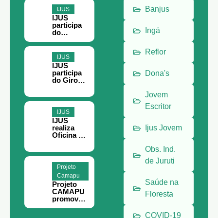
Banjus
IJUS
IJUS
participa
Ingá
do
Encontro
Paraense
Reflor
do
IJUS
Terceiro
IJUS
Setor, em
participa
Dona's
Belém
do Giro
Filantropia
em Belém
Jovem
Escritor
IJUS
IJUS
realiza
Ijus Jovem
Oficina de
Teoria da
Obs. Ind.
Mudança
e
de Juruti
Planejame
Projeto
nto
Camapu
Estratégic
Saúde na
Projeto
o em
CAMAPU
Juruti
Floresta
promove
curso de
meliponic
COVID-19