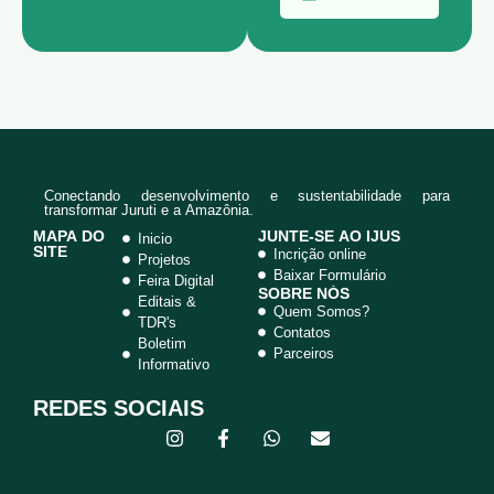
ultura
para
comunida
des rurais
de Juruti.
Conectando desenvolvimento e sustentabilidade para
transformar Juruti e a Amazônia.
MAPA DO
JUNTE-SE AO IJUS
Inicio
SITE
Incrição online
Projetos
Baixar Formulário
Feira Digital
SOBRE NÓS
Editais &
Quem Somos?
TDR's
Contatos
Boletim
Parceiros
Informativo
REDES SOCIAIS