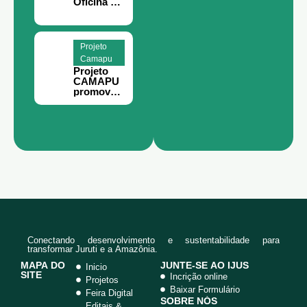
Oficina de
Teoria da
Mudança
e
Planejame
Projeto
nto
Camapu
Estratégic
Projeto
o em
CAMAPU
Juruti
promove
curso de
meliponic
ultura
para
comunida
des rurais
de Juruti.
Conectando desenvolvimento e sustentabilidade para
transformar Juruti e a Amazônia.
MAPA DO
JUNTE-SE AO IJUS
Inicio
SITE
Incrição online
Projetos
Baixar Formulário
Feira Digital
SOBRE NÓS
Editais &