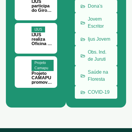
IJUS
Setor, em
participa
Dona's
Belém
do Giro
Filantropia
em Belém
Jovem
Escritor
IJUS
IJUS
realiza
Ijus Jovem
Oficina de
Teoria da
Obs. Ind.
Mudança
e
de Juruti
Planejame
Projeto
nto
Camapu
Estratégic
Saúde na
Projeto
o em
CAMAPU
Juruti
Floresta
promove
curso de
meliponic
COVID-19
ultura
para
comunida
des rurais
de Juruti.