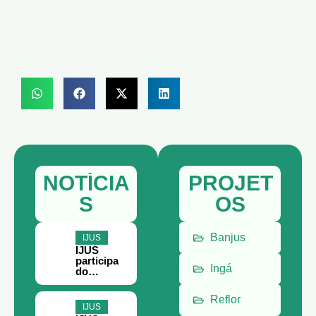
NOTÍCIA
PROJET
S
OS
Banjus
IJUS
IJUS
participa
Ingá
do
Encontro
Paraense
Reflor
do
IJUS
Terceiro