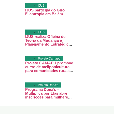
IJUS
IJUS participa do Giro
Filantropia em Belém
IJUS
IJUS realiza Oficina de
Teoria da Mudança e
Planejamento Estratégico
em Juruti
Projeto Camapu
Projeto CAMAPU promove
curso de meliponicultura
para comunidades rurais
de Juruti.
Projeto Dona's
Programa Dona’s –
Multiplica por Elas abre
inscrições para mulheres
empreendedoras em Juruti