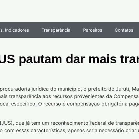
s. Indicadores
Transparência
Parceiros
Contatos
IJUS pautam dar mais tr
 procuradoria jurídica do município, o prefeito de Juruti,
a mais transparência aos recursos provenientes da Compens
cal específico. O recurso é compensação obrigatória paga
NJUS), que já tem um reconhecimento federal de transparên
o com essas características, apenas seria necessário cria