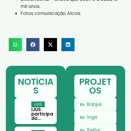
mil anos.
Fotos comunicação Alcoa.
NOTÍCIA
PROJET
S
OS
Banjus
IJUS
IJUS
participa
Ingá
do
Encontro
Paraens
Reflor