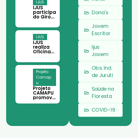
e do
IJUS
Terceiro
IJUS
Setor,
participa
Dona's
em
do Giro
Belém
Filantropi
Jovem
a em
Belém
Escritor
IJUS
IJUS
Ijus
realiza
Oficina
Jovem
de
Teoria
da
Obs. Ind.
Mudança
Projeto
e
de Juruti
Camap
Planeja
u
mento
Projeto
Estratégi
Saúde na
CAMAPU
co em
Floresta
promove
Juruti
curso de
meliponi
COVID-19
cultura
para
comunid
ades
rurais de
Juruti.