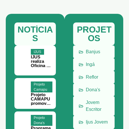
NOTÍCIA
PROJET
S
OS
Banjus
IJUS
IJUS
realiza
Ingá
Oficina de
Teoria da
Mudança
Reflor
e
Planejame
Projeto
nto
Dona's
Camapu
Estratégic
Projeto
o em
CAMAPU
Juruti
Jovem
promove
curso de
Escritor
meliponic
ultura
Projeto
para
Ijus Jovem
Dona's
comunida
Programa