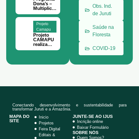
des rurais
Dona’s –
de Juruti.
Obs. Ind.
Multiplica
por Elas
de Juruti
abre
inscrições
Projeto
para
Saúde na
Camapu
mulheres
Floresta
Projeto
empreend
CAMAPU
edoras em
realiza
Juruti
COVID-19
entrega de
aviários
na
Comunida
de
Jararaca
Conectando desenvolvimento e sustentabilidade para
transformar Juruti e a Amazônia.
MAPA DO
JUNTE-SE AO IJUS
Inicio
SITE
Incrição online
Projetos
Baixar Formulário
Feira Digital
SOBRE NÓS
Editais &
Quem Somos?