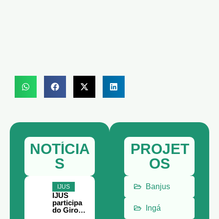
NOTÍCIA
PROJET
S
OS
Banjus
IJUS
IJUS
participa
Ingá
do Giro
Filantropia