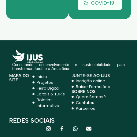
COVID-19
cultura
para
comunid
ades
rurais de
Juruti.
Conectando desenvolvimento e sustentabilidade para
transformar Juruti e a Amazônia.
MAPA DO
JUNTE-SE AO IJUS
Inicio
SITE
Incrição online
Projetos
Baixar Formulário
Feira Digital
SOBRE NÓS
Editais & TDR's
Quem Somos?
Boletim
Contatos
Informativo
Parceiros
REDES SOCIAIS