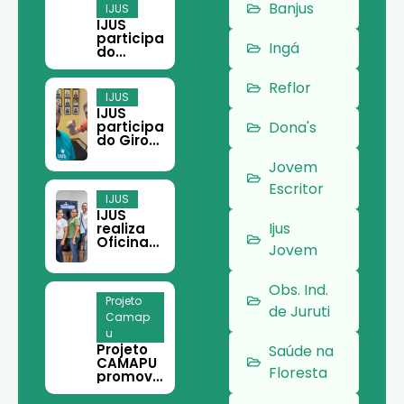
Banjus
IJUS
IJUS
participa
Ingá
do
Encontro
Paraens
Reflor
e do
IJUS
Terceiro
IJUS
Setor,
participa
Dona's
em
do Giro
Belém
Filantropi
Jovem
a em
Belém
Escritor
IJUS
IJUS
Ijus
realiza
Oficina
Jovem
de
Teoria
da
Obs. Ind.
Mudança
Projeto
e
de Juruti
Camap
Planeja
u
mento
Projeto
Estratégi
Saúde na
CAMAPU
co em
Floresta
promove
Juruti
curso de
meliponi