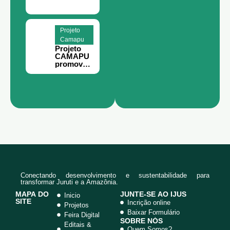
Teoria da
Mudança
e
Planejame
Projeto
nto
Camapu
Estratégic
Projeto
o em
CAMAPU
Juruti
promove
curso de
meliponic
ultura
para
comunida
des rurais
de Juruti.
Conectando desenvolvimento e sustentabilidade para
transformar Juruti e a Amazônia.
MAPA DO
JUNTE-SE AO IJUS
Inicio
SITE
Incrição online
Projetos
Baixar Formulário
Feira Digital
SOBRE NÓS
Editais &
Quem Somos?